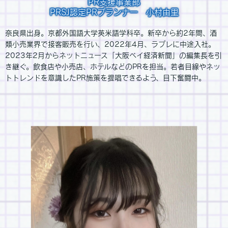
PR支援事業部
PRSJ認定PRプランナー 小村由里
奈良県出身。京都外国語大学英米語学科卒。新卒から約2年間、酒
類小売業界で接客販売を行い、2022年4月、ラプレに中途入社。
2023年2月からネットニュース「大阪ベイ経済新聞」の編集長を引
き継ぐ。飲食店や小売店、ホテルなどのPRを担当。若者目線やネッ
トトレンドを意識したPR施策を提唱できるよう、目下奮闘中。