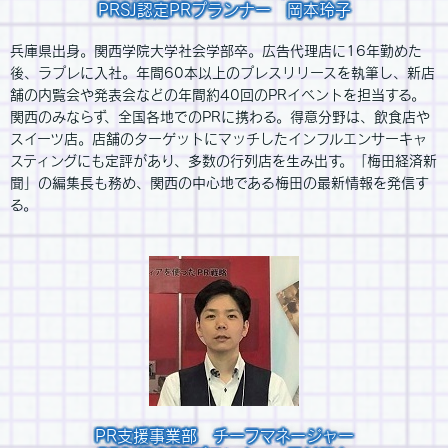
PRSJ認定PRプランナー 岡本玲子
兵庫県出身。関西学院大学社会学部卒。広告代理店に16年勤めた
後、ラプレに入社。年間60本以上のプレスリリースを執筆し、新店
舗の内覧会や発表会などの年間約40回のPRイベントを担当する。
関西のみならず、全国各地でのPRに携わる。得意分野は、飲食店や
スイーツ店。店舗のターゲットにマッチしたインフルエンサーキャ
スティングにも定評があり、多数の行列店を生み出す。「梅田経済新
聞」の編集長も務め、関西の中心地である梅田の最新情報を発信す
る。
PR支援事業部 チーフマネージャー