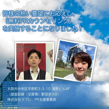
皆様の熱い要望にお応えし、
「無料PRカウンセリング」
を実施することになりました！
大阪市中央区平野町3-3-10 浅野ビル4F
（御堂筋線「淀屋橋」駅徒歩3分）
株式会社ラプレ PR支援事業部